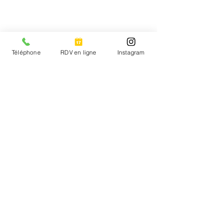
Téléphone
RDV en ligne
Instagram
Coiffure des Lices
8 route de Salon
13330 Pélissanne
Tél :
04 42 56 94 46
Email :
coiffuredeslices13@gmail.com